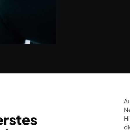
Au
Ne
erstes
H
di