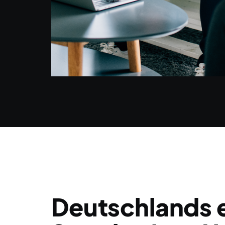
GrowX Group GmbH
Xenter - Das erste Smarketing-Hub
Deutschlands 