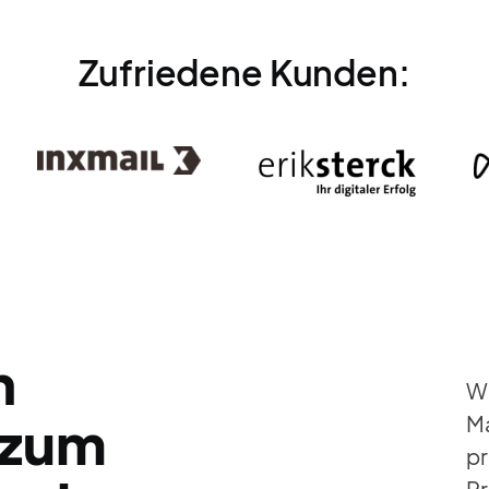
Zufriedene Kunden:
n
Wi
 zum
Ma
pr
Pr